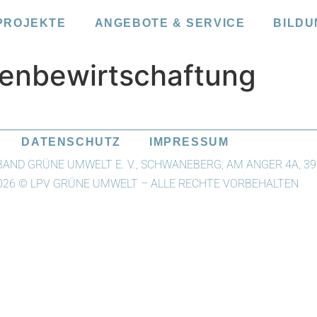
PROJEKTE
ANGEBOTE & SERVICE
BILDU
henbewirtschaftung
DATENSCHUTZ
IMPRESSUM
ND GRÜNE UMWELT E. V., SCHWANEBERG, AM ANGER 4A, 39
2026 © LPV GRÜNE UMWELT – ALLE RECHTE VORBEHALTEN