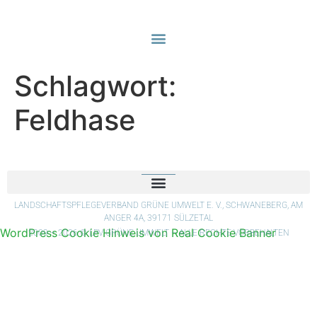
Schlagwort:
Feldhase
LANDSCHAFTSPFLEGEVERBAND GRÜNE UMWELT E. V., SCHWANEBERG, AM
ANGER 4A, 39171 SÜLZETAL
WordPress Cookie Hinweis von Real Cookie Banner
2009 – 2026 © LPV GRÜNE UMWELT – ALLE RECHTE VORBEHALTEN