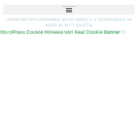
LANDSCHAFTSPFLEGEVERBAND GRÜNE UMWELT E. V., SCHWANEBERG, AM
ANGER 4A, 39171 SÜLZETAL
WordPress Cookie Hinweis von Real Cookie Banner
2009 – 2026 © LPV GRÜNE UMWELT – ALLE RECHTE VORBEHALTEN