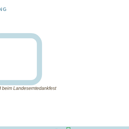
NG
d beim Landeserntedankfest