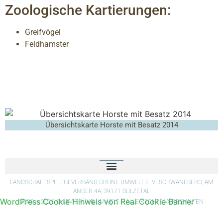
Zoologische Kartierungen:
Greifvögel
Feldhamster
Übersichtskarte Horste mit Besatz 2014
LANDSCHAFTSPFLEGEVERBAND GRÜNE UMWELT E. V., SCHWANEBERG, AM
ANGER 4A, 39171 SÜLZETAL
WordPress Cookie Hinweis von Real Cookie Banner
2009 – 2026 © LPV GRÜNE UMWELT – ALLE RECHTE VORBEHALTEN